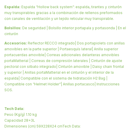
Espalda:
Espalda “Hollow back system”: espalda, tirantes y cinturón
muy transpirables gracias a la combinación de rellenos preformados
con canales de ventilación y un tejido reticular muy transpirable.
Bolsillos:
De seguridad | Bolsillo interior portapala y portasonda | En el
cinturón
Accesorios:
Reflector RECCO integrado| Dos portapiolets con anillas
amovibles en la parte superior | Portaesquís lateral| Anilla superior
portacuerdas amovible| Correas adicionales delanteras amovibles
portaMatterial | Correas de compresión laterales | Cinturón de ajuste
pectoral con silbato integrado| Cinturón amovible | Daisy chain frontal
y superior | Anillas portaMatterial en el cinturón y el interior de la
espalda| Compatible con el sistema de hidratación H2 Bag |
Compatible con “Helmet Holder”| Anillas portacasco| Instrucciones
SOS.
Tech Data:
Peso (Kg/g) 1.10 kg
Capacidad 28+3L
Dimensiones (cm) 59X228X24 cmTech Data: