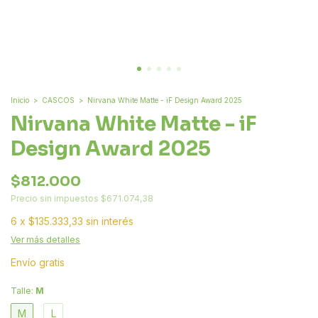
Inicio
>
CASCOS
>
Nirvana White Matte - iF Design Award 2025
Nirvana White Matte - iF
Design Award 2025
$812.000
Precio sin impuestos
$671.074,38
6
x
$135.333,33
sin interés
Ver más detalles
Envío gratis
Talle:
M
M
L