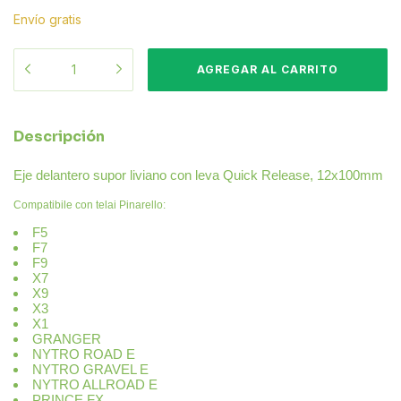
Envío gratis
Descripción
Eje delantero supor liviano con leva
Quick Release, 12x100mm
Compatibile con telai Pinarello:
F5
F7
F9
X7
X9
X3
X1
GRANGER
NYTRO ROAD E
NYTRO GRAVEL E
NYTRO ALLROAD E
PRINCE FX