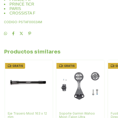
PRINCE TiCR
PARIS
CROSSISTA F
CODIGO: PSTAF0002AM
Productos similares
GRATIS
GRATIS
G
Eje Trasero Most 163 x 12
Soporte Garmin Wahoo
Fusi
mm
Most iTalon Ultra
Dire