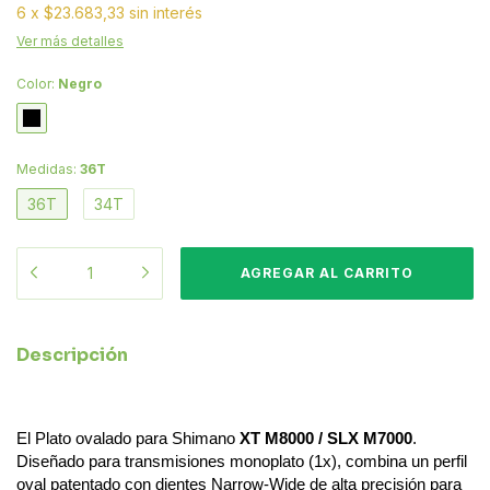
6
x
$23.683,33
sin interés
Ver más detalles
Color:
Negro
Medidas:
36T
36T
34T
Descripción
El Plato ovalado para Shimano
XT M8000 / SLX M7000
.
Diseñado para transmisiones monoplato (1x), combina un perfil
oval patentado con dientes Narrow-Wide de alta precisión para